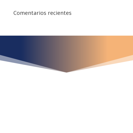
Comentarios recientes
¿Qué espera para
iniciar ya su proyecto?
¡Crecemos juntos!
Ubícanos