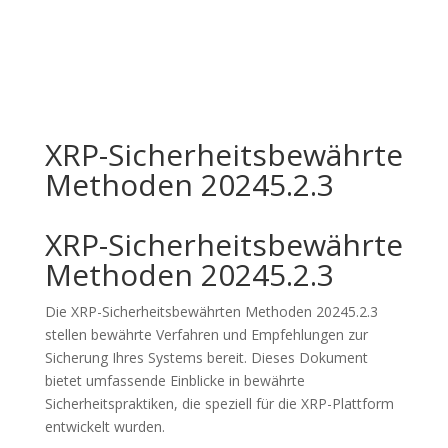
XRP-Sicherheitsbewährte
Methoden 20245.2.3
XRP-Sicherheitsbewährte
Methoden 20245.2.3
Die XRP-Sicherheitsbewährten Methoden 20245.2.3
stellen bewährte Verfahren und Empfehlungen zur
Sicherung Ihres Systems bereit. Dieses Dokument
bietet umfassende Einblicke in bewährte
Sicherheitspraktiken, die speziell für die XRP-Plattform
entwickelt wurden.