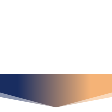
Portafolio de
Proyectos
¿Qué espera para
iniciar ya su proyecto?
¡Crecemos juntos!