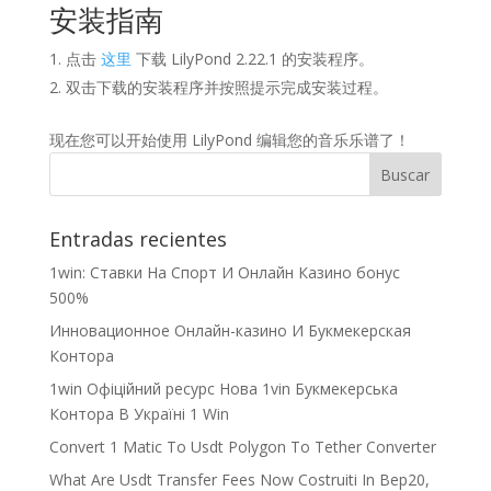
安装指南
点击
这里
下载 LilyPond 2.22.1 的安装程序。
双击下载的安装程序并按照提示完成安装过程。
现在您可以开始使用 LilyPond 编辑您的音乐乐谱了！
Entradas recientes
1win: Ставки На Cпорт И Онлайн Казино бонус
500%
Инновационное Онлайн-казино И Букмекерская
Контора
1win Офіційний ресурс Нова 1vin Букмекерська
Контора В Україні 1 Win
Convert 1 Matic To Usdt Polygon To Tether Converter
What Are Usdt Transfer Fees Now Costruiti In Bep20,