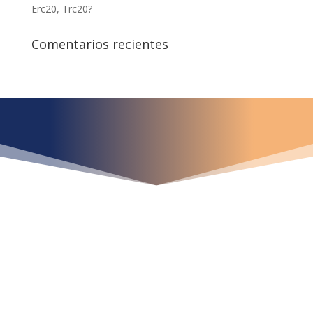
Erc20, Trc20?
Comentarios recientes
¿Qué espera para
iniciar ya su proyecto?
¡Crecemos juntos!
Ubícanos