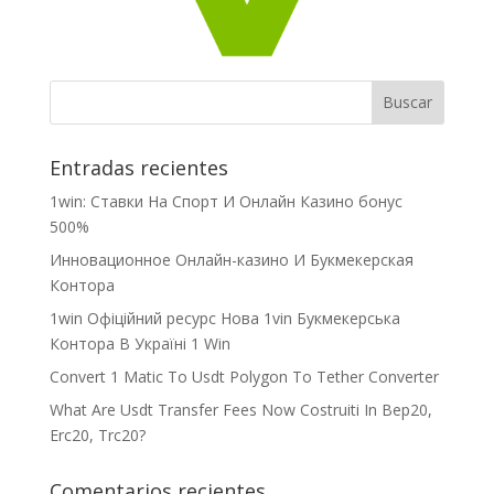
Entradas recientes
1win: Ставки На Cпорт И Онлайн Казино бонус
500%
Инновационное Онлайн-казино И Букмекерская
Контора
1win Офіційний ресурс Нова 1vin Букмекерська
Контора В Україні 1 Win
Convert 1 Matic To Usdt Polygon To Tether Converter
What Are Usdt Transfer Fees Now Costruiti In Bep20,
Erc20, Trc20?
Comentarios recientes