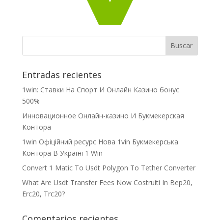
Entradas recientes
1win: Ставки На Cпорт И Онлайн Казино бонус
500%
Инновационное Онлайн-казино И Букмекерская
Контора
1win Офіційний ресурс Нова 1vin Букмекерська
Контора В Україні 1 Win
Convert 1 Matic To Usdt Polygon To Tether Converter
What Are Usdt Transfer Fees Now Costruiti In Bep20,
Erc20, Trc20?
Comentarios recientes