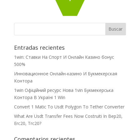
Entradas recientes
1win: Ставки На Cпорт И Онлайн Казино бонус
500%
Инновационное Онлайн-казино И Букмекерская
Контора
1win Офіційний ресурс Нова 1vin Букмекерська
Контора В Україні 1 Win
Convert 1 Matic To Usdt Polygon To Tether Converter
What Are Usdt Transfer Fees Now Costruiti In Bep20,
Erc20, Trc20?
Comentarios recientes