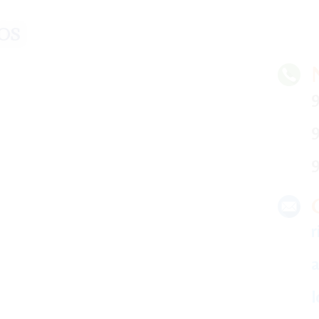
os
9
9
9
r
a
l