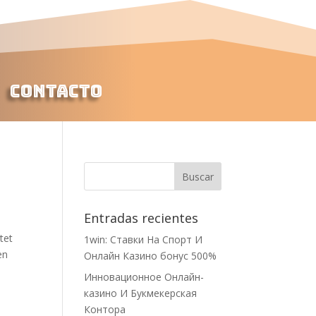
Contacto
Entradas recientes
tet
1win: Ставки На Cпорт И
en
Онлайн Казино бонус 500%
Инновационное Онлайн-
казино И Букмекерская
Контора