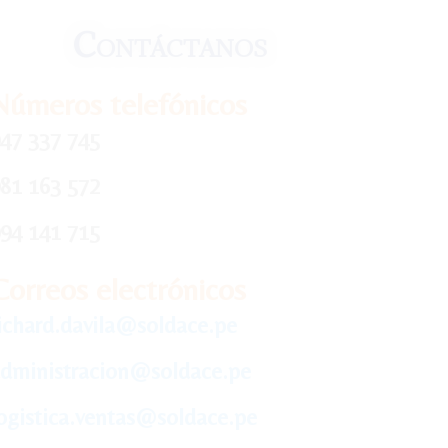
Contáctanos
Números telefónicos
47 337 745
81 163 572
94 141 715
Correos electrónicos
ichard.davila@soldace.pe
dministracion@soldace.pe
ogistica.ventas@soldace.pe