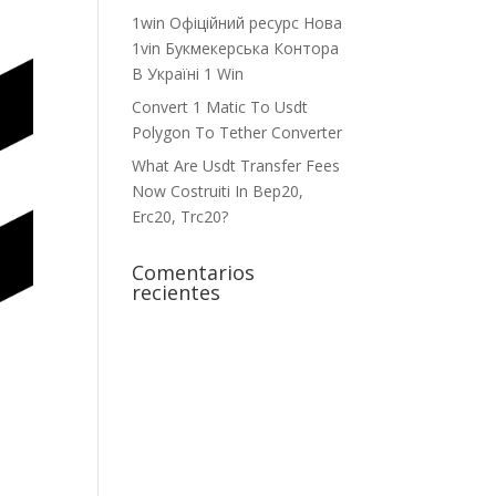
1win Офіційний ресурс Нова
1vin Букмекерська Контора
В Україні 1 Win
Convert 1 Matic To Usdt
Polygon To Tether Converter
What Are Usdt Transfer Fees
Now Costruiti In Bep20,
Erc20, Trc20?
Comentarios
recientes