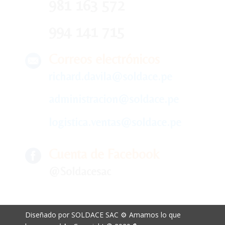
981 163 572
994 141 715
Correos electrónicos
richard.davila@soldace.pe
administracion@soldace.pe
logistica.ventas@soldace.pe
Cuenta de Facebook
@Soldacesac
Diseñado por SOLDACE SAC ⚙ Amamos lo que