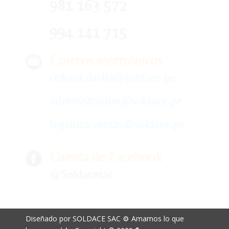
981 163 572
994 141 715
Correos electrónicos
richard.davila@soldace.pe
administracion@soldace.pe
logistica.ventas@soldace.pe
Cuenta de Facebook
@Soldacesac
Diseñado por SOLDACE SAC ⚙ Amamos lo que