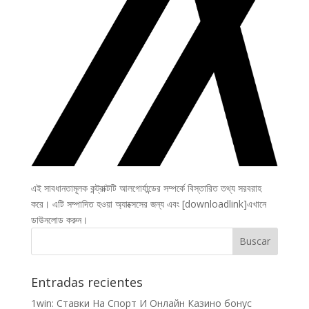
এই সাবধানতামূলক কন্ট্রাক্টটি আলগোর্যান্ডের সম্পর্কে বিস্তারিত তথ্য সরবরাহ
করে। এটি সম্পাদিত হওয়া অ্যাক্সেসের জন্য এবং [downloadlink]এখানে
ডাউনলোড করুন।
Entradas recientes
1win: Ставки На Cпорт И Онлайн Казино бонус