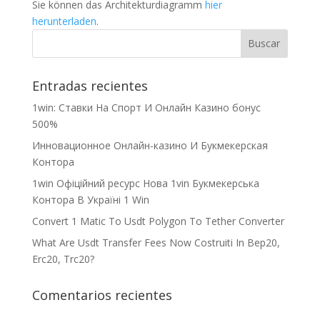
Sie können das Architekturdiagramm
hier
herunterladen
.
Entradas recientes
1win: Ставки На Cпорт И Онлайн Казино бонус
500%
Инновационное Онлайн-казино И Букмекерская
Контора
1win Офіційний ресурс Нова 1vin Букмекерська
Контора В Україні 1 Win
Convert 1 Matic To Usdt Polygon To Tether Converter
What Are Usdt Transfer Fees Now Costruiti In Bep20,
Erc20, Trc20?
Comentarios recientes