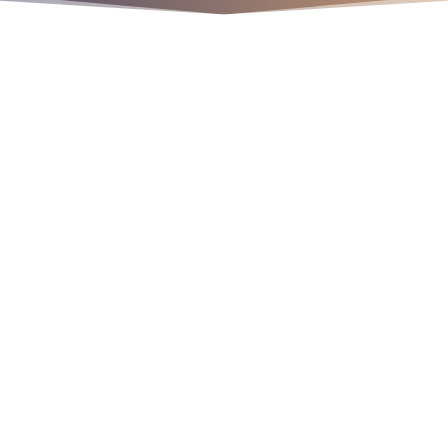
os
9
9
9
r
a
l