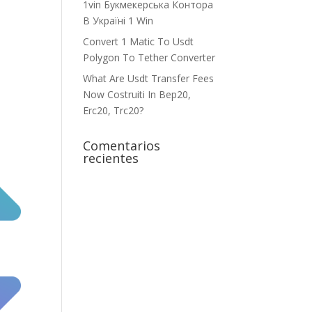
1vin Букмекерська Контора
В Україні 1 Win
Convert 1 Matic To Usdt
Polygon To Tether Converter
What Are Usdt Transfer Fees
Now Costruiti In Bep20,
Erc20, Trc20?
Comentarios
recientes