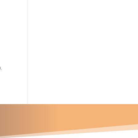
.
u proyecto?