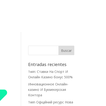
Contacto
Entradas recientes
1win: Ставки На Cпорт И
Онлайн Казино бонус 500%
Инновационное Онлайн-
казино И Букмекерская
Контора
1win Офіційний ресурс Нова