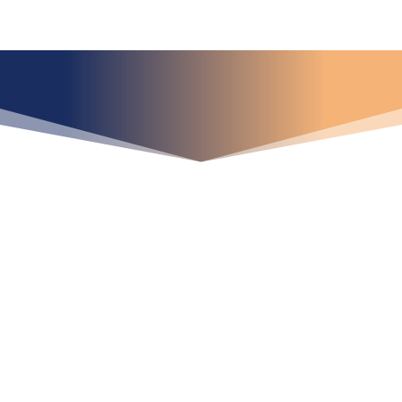
¿Qué espera para
iniciar ya su proyecto?
¡Crecemos juntos!
Ubícanos