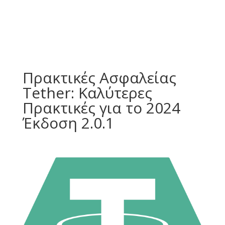
Πρακτικές Ασφαλείας
Tether: Καλύτερες
Πρακτικές για το 2024
Έκδοση 2.0.1