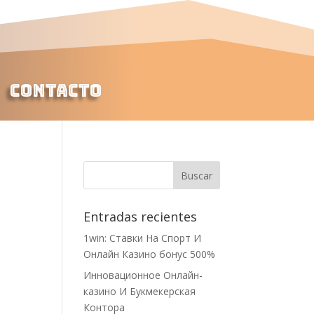
Contacto
Entradas recientes
1win: Ставки На Cпорт И
Онлайн Казино бонус 500%
Инновационное Онлайн-
казино И Букмекерская
Контора