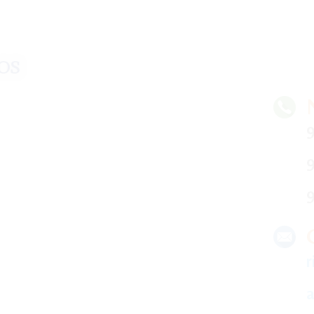
¡Crecemos juntos!
os
9
9
9
r
a