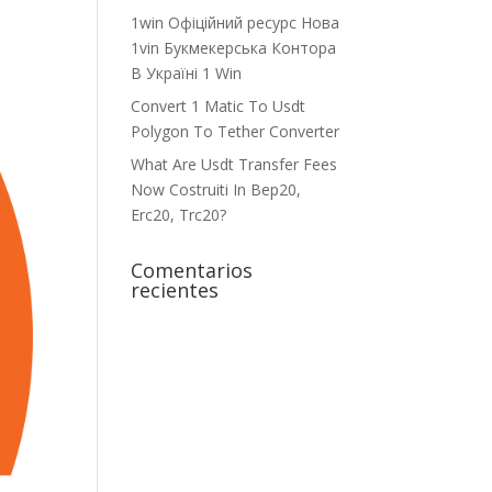
1win Офіційний ресурс Нова
1vin Букмекерська Контора
В Україні 1 Win
Convert 1 Matic To Usdt
Polygon To Tether Converter
What Are Usdt Transfer Fees
Now Costruiti In Bep20,
Erc20, Trc20?
Comentarios
recientes