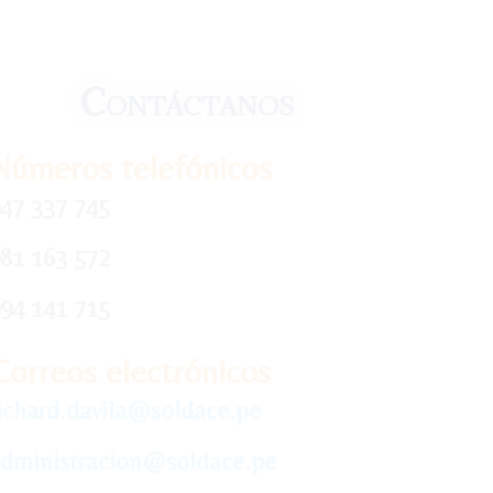
Contáctanos
Números telefónicos
47 337 745
81 163 572
94 141 715
Correos electrónicos
ichard.davila@soldace.pe
dministracion@soldace.pe