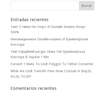
Entradas recientes
1win: Ставки На Cпорт И Онлайн Казино бонус
500%
Инновационное Онлайн-казино И Букмекерская
Контора
1win Офіційний ресурс Нова 1vin Букмекерська
Контора В Україні 1 Win
Convert 1 Matic To Usdt Polygon To Tether Converter
What Are Usdt Transfer Fees Now Costruiti In Bep20,
Erc20, Trc20?
Comentarios recientes