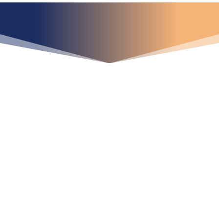
¿Qué espera para
iniciar ya su proyecto?
¡Crecemos juntos!
Ubícanos