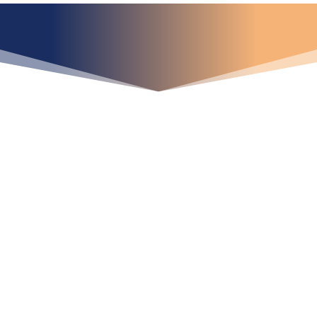
¿Qué espera para
iniciar ya su proyecto?
¡Crecemos juntos!
Ubícanos