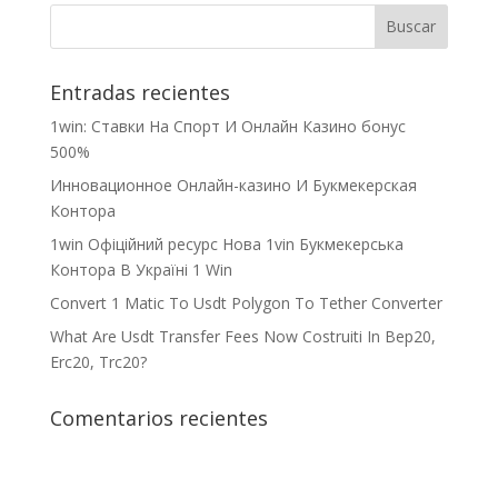
Entradas recientes
1win: Ставки На Cпорт И Онлайн Казино бонус
500%
Инновационное Онлайн-казино И Букмекерская
Контора
1win Офіційний ресурс Нова 1vin Букмекерська
Контора В Україні 1 Win
Convert 1 Matic To Usdt Polygon To Tether Converter
What Are Usdt Transfer Fees Now Costruiti In Bep20,
Erc20, Trc20?
Comentarios recientes