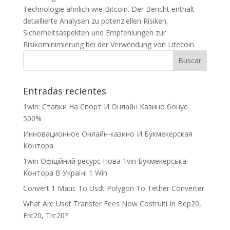
Technologie ähnlich wie Bitcoin. Der Bericht enthält
detaillierte Analysen zu potenziellen Risiken,
Sicherheitsaspekten und Empfehlungen zur
Risikominimierung bei der Verwendung von Litecoin.
Entradas recientes
1win: Ставки На Cпорт И Онлайн Казино бонус
500%
Инновационное Онлайн-казино И Букмекерская
Контора
1win Офіційний ресурс Нова 1vin Букмекерська
Контора В Україні 1 Win
Convert 1 Matic To Usdt Polygon To Tether Converter
What Are Usdt Transfer Fees Now Costruiti In Bep20,
Erc20, Trc20?