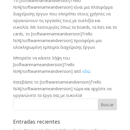
Το [softwarenameandversion]Trello
N/A[/softwarenameandversion] είναι μια πλατφόρμα
διαχείρισης έργων που επιτρέπει στους χρήστες να
οργανώνουν τις εργασίες τους με ευελιξία και
ευκολία. Με λειτουργίες όπως τα boards, τα lists και τα
cards, το [softwarenameandversion]Trello
N/A[/softwarenameandversion] προσφέρει μια
ολοκληρωμένη εμπειρία διαχείρισης έργων.
Μπορείτε να κάνετε λήψη του
[softwarenameandversion]Trello
N/A[/softwarenameandversion] από
εδώ
.
Κατεβάστε το [softwarenameandversion]Trello
N/A[/softwarenameandversion] τώρα και αρχίστε να
οργανώνετε τα έργα σας με ευκολία!
Entradas recientes