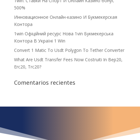
1win: Ставки На Cпорт И Онлайн Казино бонус
500%
Инновационное Онлайн-казино И Букмекерская
Контора
1win Офіційний ресурс Нова 1vin Букмекерська
Контора В Україні 1 Win
Convert 1 Matic To Usdt Polygon To Tether Converter
What Are Usdt Transfer Fees Now Costruiti In Bep20,
Erc20, Trc20?
Comentarios recientes
¿Qué espera para
iniciar ya su proyecto?
¡Crecemos juntos!