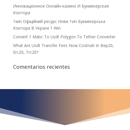
Инновационное Онлайн-казино И Букмекерская
Контора
1win Офіційний ресурс Нова 1vin Букмекерська
Контора В Україні 1 Win
Convert 1 Matic To Usdt Polygon To Tether Converter
What Are Usdt Transfer Fees Now Costruiti In Bep20,
Erc20, Trc20?
Comentarios recientes
¿Qué espera para
iniciar ya su proyecto?
¡Crecemos juntos!