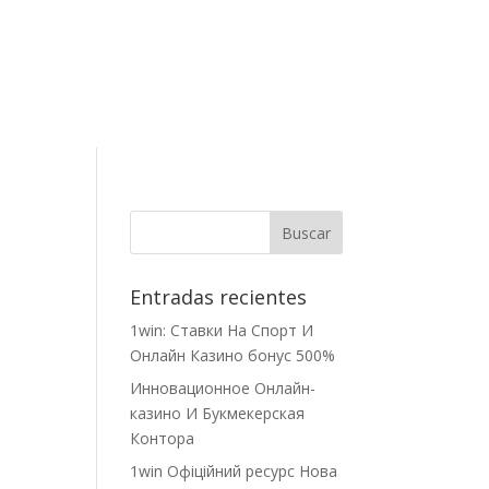
Contacto
Entradas recientes
1win: Ставки На Cпорт И
Онлайн Казино бонус 500%
Инновационное Онлайн-
казино И Букмекерская
Контора
1win Офіційний ресурс Нова