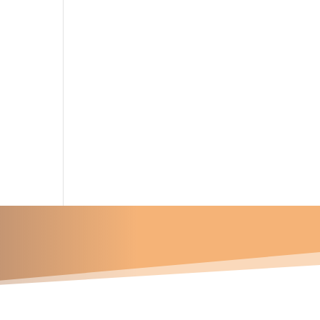
u proyecto?
Contáctanos