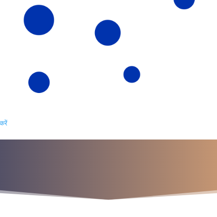
रें
a para iniciar ya s
¡Crecemos juntos!
os