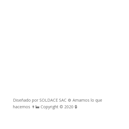
richard.davila@soldace.pe
administracion@soldace.pe
logistica.ventas@soldace.pe
Cuenta de Facebook
@Soldacesac
Diseñado por SOLDACE SAC ⚙ Amamos lo que
hacemos 👨‍🏭 Copyright © 2020 🔒