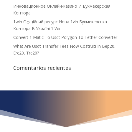
Инновационное Онлайн-казино И Букмекерская
Контора
1win Офіційний ресурс Нова 1vin Букмекерська
Контора В Україні 1 Win
Convert 1 Matic To Usdt Polygon To Tether Converter
What Are Usdt Transfer Fees Now Costruiti In Bep20,
Erc20, Trc20?
Comentarios recientes
¿Qué espera para
iniciar ya su proyecto?
¡Crecemos juntos!