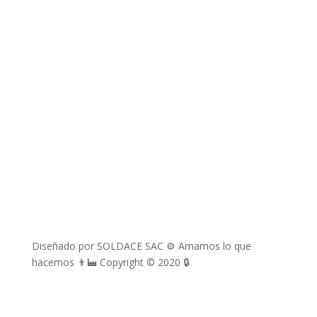
richard.davila@soldace.pe
administracion@soldace.pe
logistica.ventas@soldace.pe
Cuenta de Facebook
@Soldacesac
Diseñado por SOLDACE SAC ⚙ Amamos lo que
hacemos 👨‍🏭 Copyright © 2020 🔒