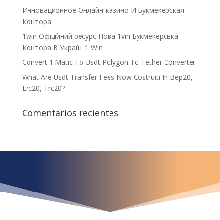
Инновационное Онлайн-казино И Букмекерская
Контора
1win Офіційний ресурс Нова 1vin Букмекерська
Контора В Україні 1 Win
Convert 1 Matic To Usdt Polygon To Tether Converter
What Are Usdt Transfer Fees Now Costruiti In Bep20,
Erc20, Trc20?
Comentarios recientes
¿Qué espera para
iniciar ya su proyecto?
¡Crecemos juntos!