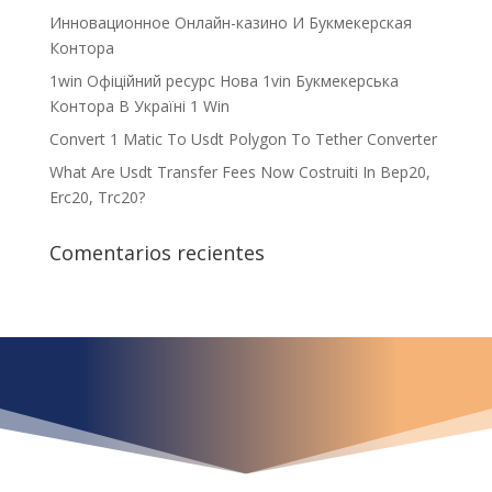
Инновационное Онлайн-казино И Букмекерская
Контора
1win Офіційний ресурс Нова 1vin Букмекерська
Контора В Україні 1 Win
Convert 1 Matic To Usdt Polygon To Tether Converter
What Are Usdt Transfer Fees Now Costruiti In Bep20,
Erc20, Trc20?
Comentarios recientes
¿Qué espera para
iniciar ya su proyecto?
¡Crecemos juntos!