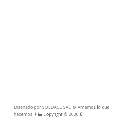
richard.davila@soldace.pe
administracion@soldace.pe
logistica.ventas@soldace.pe
Cuenta de Facebook
@Soldacesac
Diseñado por SOLDACE SAC ⚙ Amamos lo que
hacemos 👨‍🏭 Copyright © 2020 🔒