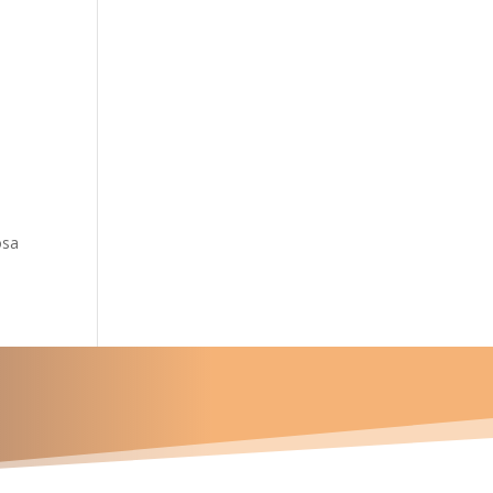
osa
u proyecto?