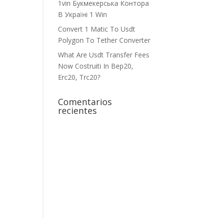
1vin Букмекерська Контора
В Україні 1 Win
Convert 1 Matic To Usdt
Polygon To Tether Converter
What Are Usdt Transfer Fees
Now Costruiti In Bep20,
Erc20, Trc20?
Comentarios
recientes