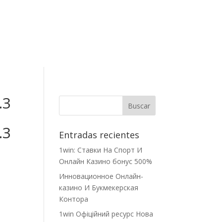
Contacto
.3
.3
Entradas recientes
1win: Ставки На Cпорт И
Онлайн Казино бонус 500%
Инновационное Онлайн-
казино И Букмекерская
Контора
1win Офіційний ресурс Нова