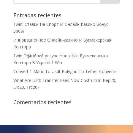
Entradas recientes
1win: Ставки На Cпорт И Онлайн Казино бонус
500%
Инновационное Онлайн-казино И Букмекерская
Контора
1win Офіційний ресурс Нова 1vin Букмекерська
Контора В Україні 1 Win
Convert 1 Matic To Usdt Polygon To Tether Converter
What Are Usdt Transfer Fees Now Costruiti In Bep20,
Erc20, Trc20?
Comentarios recientes
¿Qué espera para