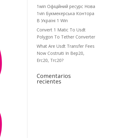
1win Офіційний ресурс Нова
1vin Букмекерська Контора
В Україні 1 Win
Convert 1 Matic To Usdt
Polygon To Tether Converter
What Are Usdt Transfer Fees
Now Costruiti In Bep20,
Erc20, Trc20?
Comentarios
recientes