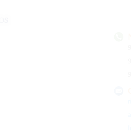
os
9
9
9
r
a
l