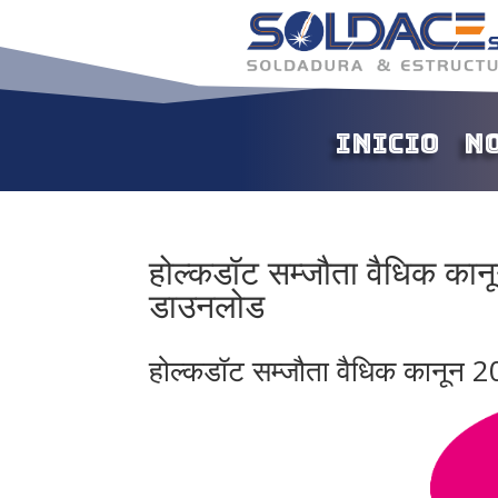
Inicio
N
होल्कडॉट सम्जौता वैधिक का
डाउनलोड
होल्कडॉट सम्जौता वैधिक कानून 