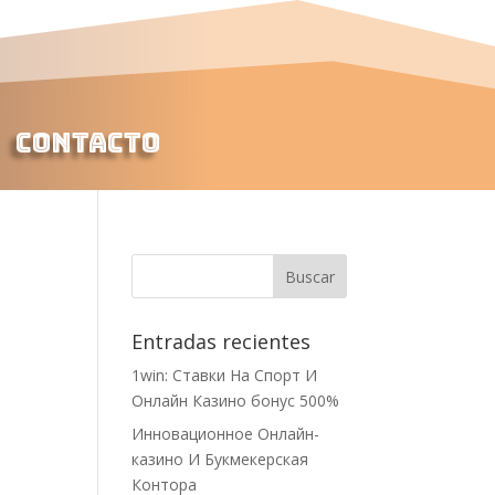
Contacto
Entradas recientes
1win: Ставки На Cпорт И
Онлайн Казино бонус 500%
Инновационное Онлайн-
казино И Букмекерская
Контора