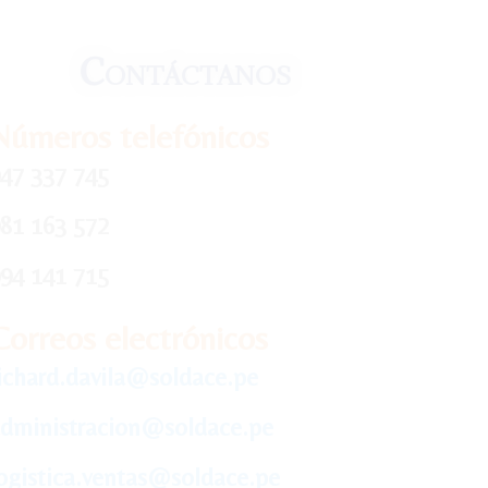
Contáctanos
Números telefónicos
47 337 745
81 163 572
94 141 715
Correos electrónicos
ichard.davila@soldace.pe
dministracion@soldace.pe
ogistica.ventas@soldace.pe