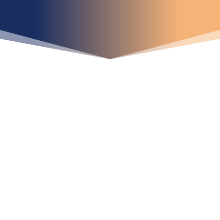
¿Qué espera para
iniciar ya su proyecto?
¡Crecemos juntos!
Ubícanos