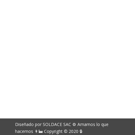
994 141 715
Correos electrónicos
richard.davila@soldace.pe
administracion@soldace.pe
logistica.ventas@soldace.pe
Cuenta de Facebook
@Soldacesac
Diseñado por SOLDACE SAC ⚙ Amamos lo que
hacemos 👨‍🏭 Copyright © 2020 🔒