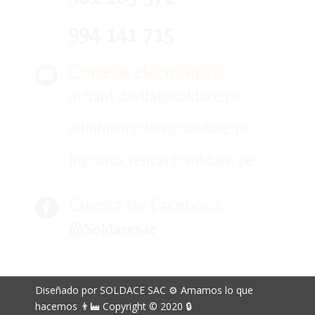
994 141 715
Correos electrónicos
richard.davila@soldace.pe
administracion@soldace.pe
logistica.ventas@soldace.pe
Cuenta de Facebook
@Soldacesac
Diseñado por SOLDACE SAC ⚙ Amamos lo que
hacemos 👨‍🏭 Copyright © 2020 🔒