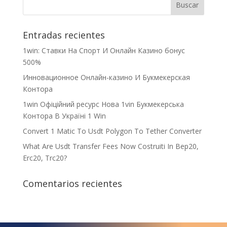
Entradas recientes
1win: Ставки На Cпорт И Онлайн Казино бонус
500%
Инновационное Онлайн-казино И Букмекерская
Контора
1win Офіційний ресурс Нова 1vin Букмекерська
Контора В Україні 1 Win
Convert 1 Matic To Usdt Polygon To Tether Converter
What Are Usdt Transfer Fees Now Costruiti In Bep20,
Erc20, Trc20?
Comentarios recientes