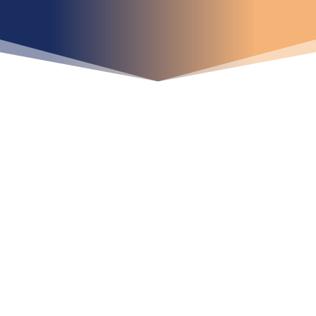
¿Qué espera para
iniciar ya su proyecto?
¡Crecemos juntos!
Ubícanos