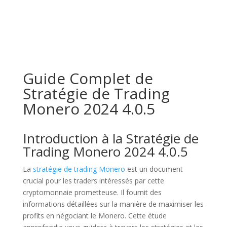
Guide Complet de
Stratégie de Trading
Monero 2024 4.0.5
Introduction à la Stratégie de
Trading Monero 2024 4.0.5
La
stratégie de trading Monero
est un document
crucial pour les traders intéressés par cette
cryptomonnaie prometteuse. Il fournit des
informations détaillées sur la manière de maximiser les
profits en négociant le Monero. Cette étude