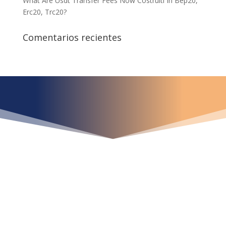
What Are Usdt Transfer Fees Now Costruiti In Bep20,
Erc20, Trc20?
Comentarios recientes
¿Qué espera para
iniciar ya su proyecto?
¡Crecemos juntos!
Ubícanos