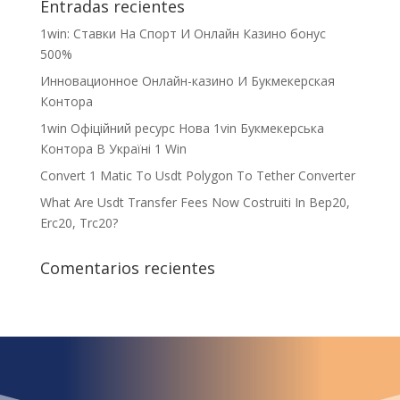
Entradas recientes
1win: Ставки На Cпорт И Онлайн Казино бонус
500%
Инновационное Онлайн-казино И Букмекерская
Контора
1win Офіційний ресурс Нова 1vin Букмекерська
Контора В Україні 1 Win
Convert 1 Matic To Usdt Polygon To Tether Converter
What Are Usdt Transfer Fees Now Costruiti In Bep20,
Erc20, Trc20?
Comentarios recientes
¿Qué espera para
iniciar ya su proyecto?