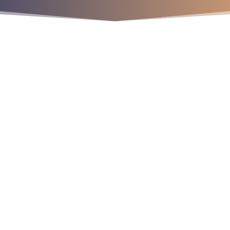
¡Crecemos juntos!
os
9
9
9
r
a