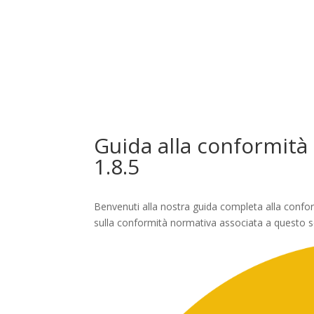
Inicio
N
Guida alla conformità
1.8.5
Benvenuti alla nostra guida completa alla confo
sulla conformità normativa associata a questo 