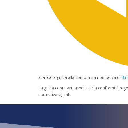
Scarica la guida alla conformità normativa di
Bin
La guida copre vari aspetti della conformità rego
normative vigenti.
¿Qué esper