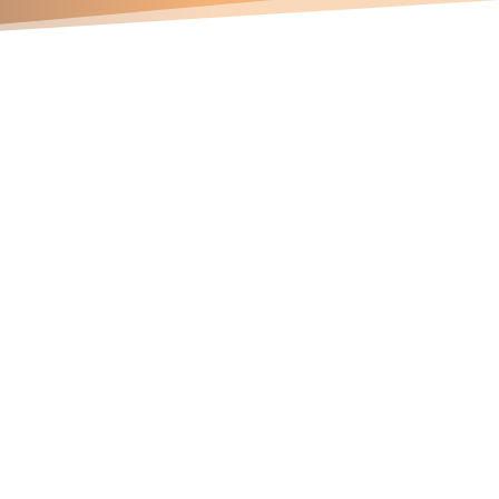
Contáctanos
Números telefónicos
47 337 745
81 163 572
94 141 715
Correos electrónicos
ichard.davila@soldace.pe
dministracion@soldace.pe