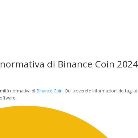
osotros
Servicios
Proyectos
 normativa di Binance Coin 202
rmità normativa di
Binance Coin
. Qui troverete informazioni dettaglia
software.