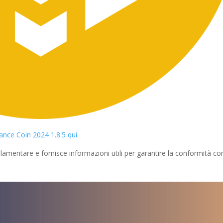
ance Coin 2024 1.8.5 qui.
lamentare e fornisce informazioni utili per garantire la conformità co
a para iniciar ya s