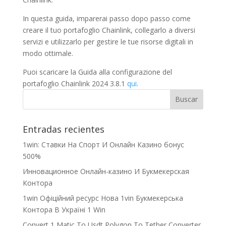
In questa guida, imparerai passo dopo passo come
creare il tuo portafoglio Chainlink, collegarlo a diversi
servizi e utilizzarlo per gestire le tue risorse digitali in
modo ottimale.
Puoi scaricare la Guida alla configurazione del
portafoglio Chainlink 2024 3.8.1
qui
.
Entradas recientes
1win: Ставки На Cпорт И Онлайн Казино бонус
500%
Инновационное Онлайн-казино И Букмекерская
Контора
1win Офіційний ресурс Нова 1vin Букмекерська
Контора В Україні 1 Win
Convert 1 Matic To Usdt Polygon To Tether Converter