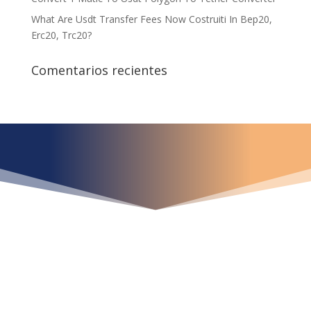
What Are Usdt Transfer Fees Now Costruiti In Bep20,
Erc20, Trc20?
Comentarios recientes
¿Qué espera para
iniciar ya su proyecto?
¡Crecemos juntos!
Ubícanos