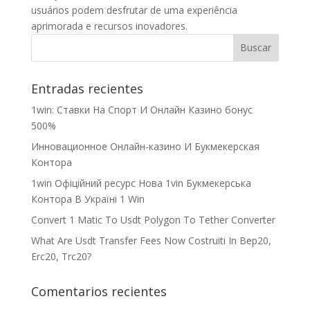
usuários podem desfrutar de uma experiência
aprimorada e recursos inovadores.
Entradas recientes
1win: Ставки На Cпорт И Онлайн Казино бонус
500%
Инновационное Онлайн-казино И Букмекерская
Контора
1win Офіційний ресурс Нова 1vin Букмекерська
Контора В Україні 1 Win
Convert 1 Matic To Usdt Polygon To Tether Converter
What Are Usdt Transfer Fees Now Costruiti In Bep20,
Erc20, Trc20?
Comentarios recientes