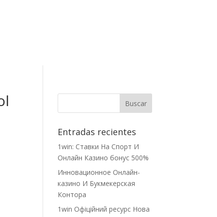
Contacto
ol
Entradas recientes
1win: Ставки На Cпорт И
Онлайн Казино бонус 500%
Инновационное Онлайн-
казино И Букмекерская
Контора
1win Офіційний ресурс Нова