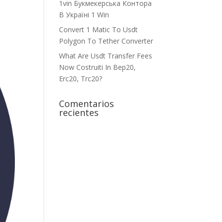
1vin Букмекерська Контора
В Україні 1 Win
Convert 1 Matic To Usdt
Polygon To Tether Converter
What Are Usdt Transfer Fees
Now Costruiti In Bep20,
Erc20, Trc20?
Comentarios
recientes