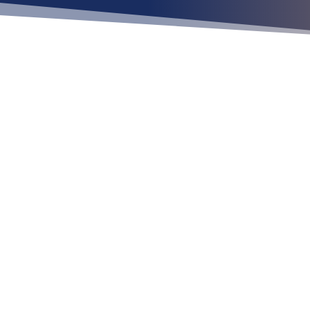
Ubícan