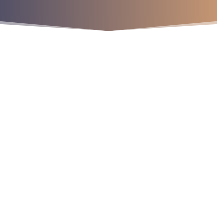
¡Crecemos juntos!
os
9
9
9
r
a