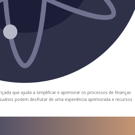
ada que ajuda a simplificar e aprimorar os processos de finanças
usuários podem desfrutar de uma experiência aprimorada e recursos
a para iniciar ya s