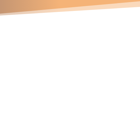
Contáctanos
Números telefónicos
47 337 745
81 163 572
94 141 715
Correos electrónicos
ichard.davila@soldace.pe
dministracion@soldace.pe