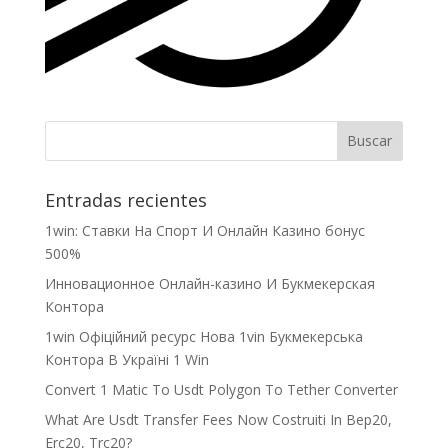
Entradas recientes
1win: Ставки На Cпорт И Онлайн Казино бонус
500%
Инновационное Онлайн-казино И Букмекерская
Контора
1win Офіційний ресурс Нова 1vin Букмекерська
Контора В Україні 1 Win
Convert 1 Matic To Usdt Polygon To Tether Converter
What Are Usdt Transfer Fees Now Costruiti In Bep20,
Erc20, Trc20?