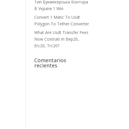
1vin Букмекерська Контора
В Україні 1 Win
Convert 1 Matic To Usdt
Polygon To Tether Converter
What Are Usdt Transfer Fees
Now Costruiti In Bep20,
Erc20, Trc20?
Comentarios
recientes