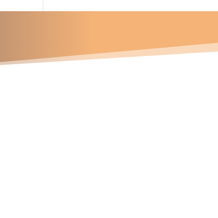
u proyecto?
Contáctanos
Números telefónicos
47 337 745
81 163 572
94 141 715
Correos electrónicos