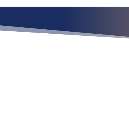
¿Qué esper
Ubícan