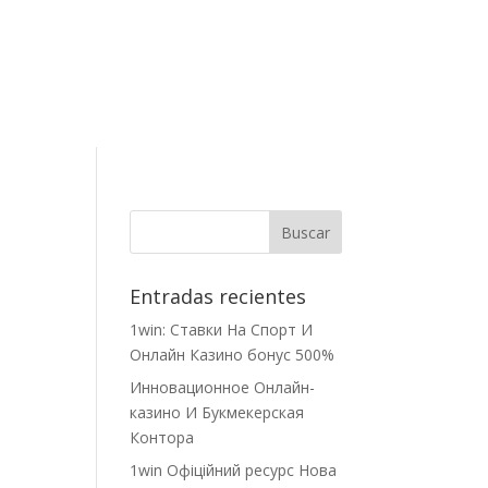
Contacto
Entradas recientes
1win: Ставки На Cпорт И
Онлайн Казино бонус 500%
Инновационное Онлайн-
казино И Букмекерская
Контора
1win Офіційний ресурс Нова