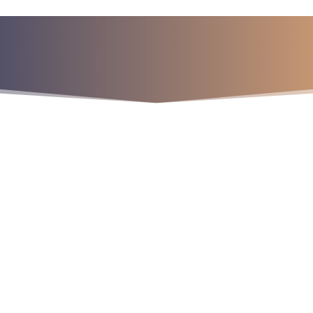
a para iniciar ya s
¡Crecemos juntos!
os
9
9
9