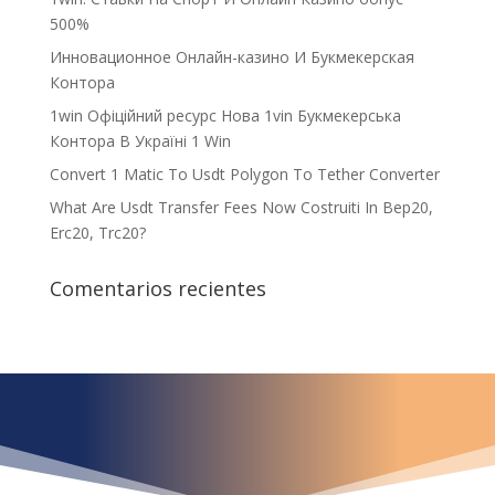
500%
Инновационное Онлайн-казино И Букмекерская
Контора
1win Офіційний ресурс Нова 1vin Букмекерська
Контора В Україні 1 Win
Convert 1 Matic To Usdt Polygon To Tether Converter
What Are Usdt Transfer Fees Now Costruiti In Bep20,
Erc20, Trc20?
Comentarios recientes
¿Qué espera para
iniciar ya su proyecto?
¡Crecemos juntos!