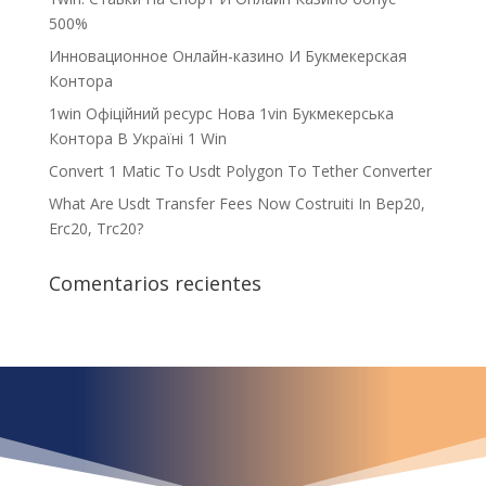
500%
Инновационное Онлайн-казино И Букмекерская
Контора
1win Офіційний ресурс Нова 1vin Букмекерська
Контора В Україні 1 Win
Convert 1 Matic To Usdt Polygon To Tether Converter
What Are Usdt Transfer Fees Now Costruiti In Bep20,
Erc20, Trc20?
Comentarios recientes
¿Qué espera para
iniciar ya su proyecto?
¡Crecemos juntos!