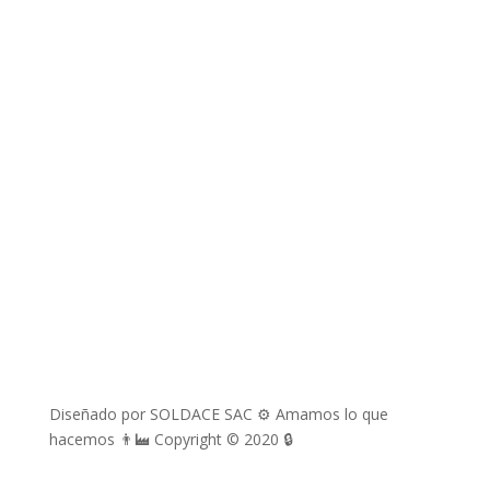
richard.davila@soldace.pe
administracion@soldace.pe
logistica.ventas@soldace.pe
Cuenta de Facebook
@Soldacesac
Diseñado por SOLDACE SAC ⚙ Amamos lo que
hacemos 👨‍🏭 Copyright © 2020 🔒