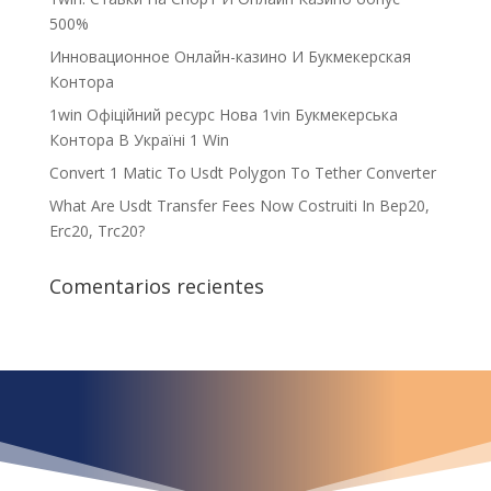
500%
Инновационное Онлайн-казино И Букмекерская
Контора
1win Офіційний ресурс Нова 1vin Букмекерська
Контора В Україні 1 Win
Convert 1 Matic To Usdt Polygon To Tether Converter
What Are Usdt Transfer Fees Now Costruiti In Bep20,
Erc20, Trc20?
Comentarios recientes
¿Qué espera para
iniciar ya su proyecto?
¡Crecemos juntos!