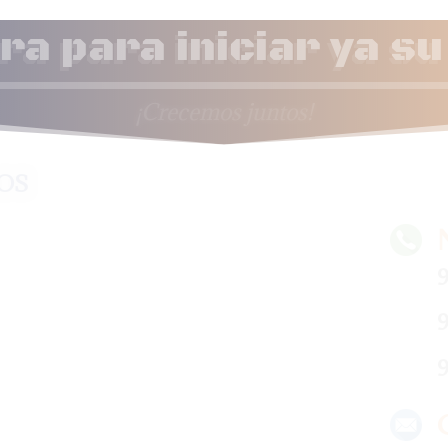
a para iniciar ya s
¡Crecemos juntos!
os
9
9
9