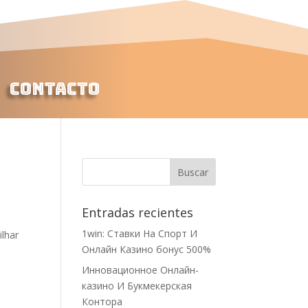
Contacto
Entradas recientes
1win: Ставки На Cпорт И
lhar
Онлайн Казино бонус 500%
Инновационное Онлайн-
казино И Букмекерская
Контора