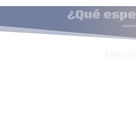
¿Qué esper
Ubícan