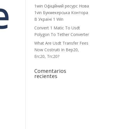
1win Офіційний ресурс Нова
1vin Букмекерська Контора
В Україні 1 Win
Convert 1 Matic To Usdt
Polygon To Tether Converter
What Are Usdt Transfer Fees
Now Costruiti In Bep20,
Erc20, Trc20?
Comentarios
recientes