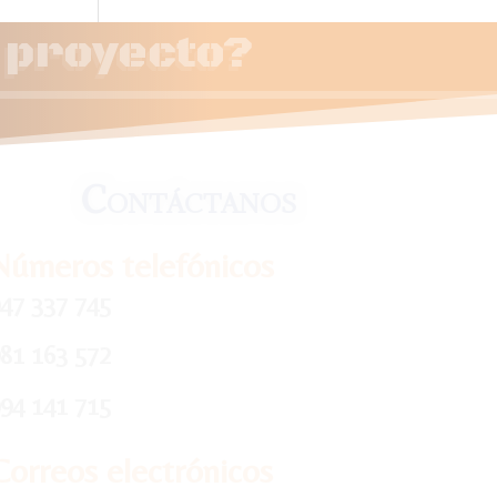
u proyecto?
Contáctanos
Números telefónicos
47 337 745
81 163 572
94 141 715
Correos electrónicos