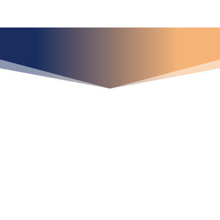
¿Qué espera para
iniciar ya su proyecto?
¡Crecemos juntos!
Ubícanos