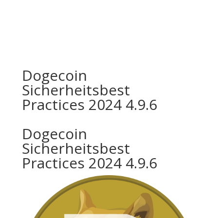
Dogecoin
Sicherheitsbest
Practices 2024 4.9.6
Dogecoin
Sicherheitsbest
Practices 2024 4.9.6