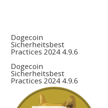
Dogecoin
Sicherheitsbest
Practices 2024 4.9.6
Dogecoin
Sicherheitsbest
Practices 2024 4.9.6