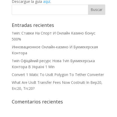
Descargue la guía
aquí
.
Entradas recientes
1win: Ставки На Cпорт И Онлайн Казино бонус
500%
Инновационное Онлайн-казино И Букмекерская
Контора
1win Офіційний ресурс Нова 1vin Букмекерська
Контора В Україні 1 Win
Convert 1 Matic To Usdt Polygon To Tether Converter
What Are Usdt Transfer Fees Now Costruiti In Bep20,
Erc20, Trc20?
Comentarios recientes