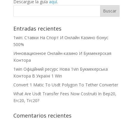
Descargue la guía
aquí
.
Entradas recientes
1win: Ставки На Cпорт И Онлайн Казино бонус
500%
Инновационное Онлайн-казино И Букмекерская
Контора
1win Офіційний ресурс Нова 1vin Букмекерська
Контора В Україні 1 Win
Convert 1 Matic To Usdt Polygon To Tether Converter
What Are Usdt Transfer Fees Now Costruiti In Bep20,
Erc20, Trc20?
Comentarios recientes