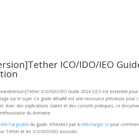
osotros
Servicios
Proyectos
sion]Tether ICO/IDO/IEO Guid
tion
dversion]Tether ICO/IDO/IEO Guide 2024 2.0.5 est essentiel pour
ge sur le sujet. Ce guide détaillé est une ressource précieuse pour 
her. Avec des explications claires et des conseils pratiques, ce docume
 enthousiaste du domaine.
 téléchargeable
du guide. N’hésitez pas à
télécharger ici
pour commen
sur Tether et les ICO/IDO/IEO associés.