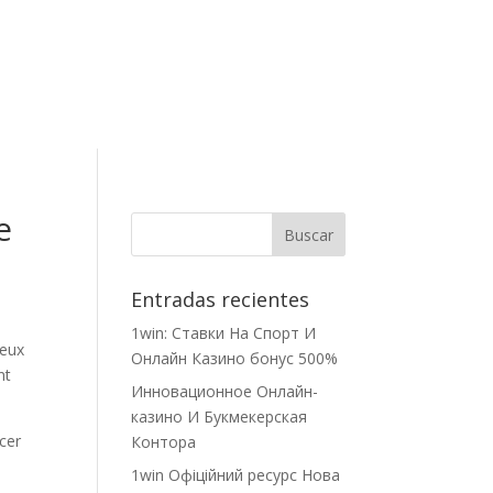
Contacto
e
Entradas recientes
1win: Ставки На Cпорт И
ceux
Онлайн Казино бонус 500%
nt
Инновационное Онлайн-
казино И Букмекерская
cer
Контора
1win Офіційний ресурс Нова