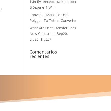
1vin Букмекерська Контора
В Україні 1 Win
ns
Convert 1 Matic To Usdt
Polygon To Tether Converter
What Are Usdt Transfer Fees
Now Costruiti In Bep20,
Erc20, Trc20?
Comentarios
recientes
u proyecto?