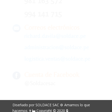
981 163 572
994 141 715
Correos electrónicos
richard.davila@soldace.pe
administracion@soldace.pe
logistica.ventas@soldace.pe
Cuenta de Facebook
@Soldacesac
Diseñado por SOLDACE SAC ⚙ Amamos lo que
hacemos 👨‍🏭 Copyright © 2020 🔒