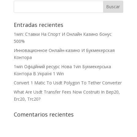
Entradas recientes
1win: Ставки На Cпорт И Онлайн Казино бонус
500%
Инновационное Онлайн-казино И Букмекерская
Контора
1win Офіційний ресурс Нова 1vin Букмекерська
Контора В Україні 1 Win
Convert 1 Matic To Usdt Polygon To Tether Converter
What Are Usdt Transfer Fees Now Costruiti In Bep20,
Erc20, Trc20?
Comentarios recientes