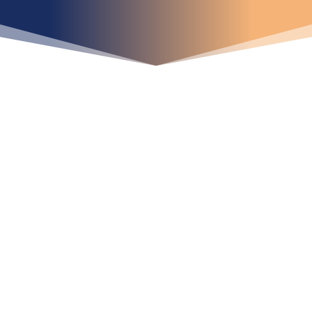
iniciar ya su proyecto?
¡Crecemos juntos!
Ubícanos