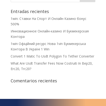
Entradas recientes
1win: Ставки На Cпорт И Онлайн Казино бонус
500%
Инновационное Онлайн-казино И Букмекерская
Контора
1win Офіційний ресурс Нова 1vin Букмекерська
Контора В Україні 1 Win
Convert 1 Matic To Usdt Polygon To Tether Converter
What Are Usdt Transfer Fees Now Costruiti In Bep20,
Erc20, Trc20?
Comentarios recientes
¿Qué espera para