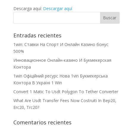
Descarga aquí:
Descargar aquí
Entradas recientes
1win: Ставки На Cпорт И Онлайн Казино бонус
500%
Инновационное Онлайн-казино И Букмекерская
Контора
1win Офіційний ресурс Нова 1vin Букмекерська
Контора В Україні 1 Win
Convert 1 Matic To Usdt Polygon To Tether Converter
What Are Usdt Transfer Fees Now Costruiti In Bep20,
Erc20, Trc20?
Comentarios recientes