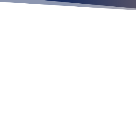
Ubícan