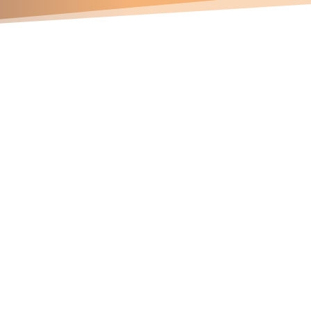
Contáctanos
Números telefónicos
47 337 745
81 163 572
94 141 715
Correos electrónicos
ichard.davila@soldace.pe
dministracion@soldace.pe