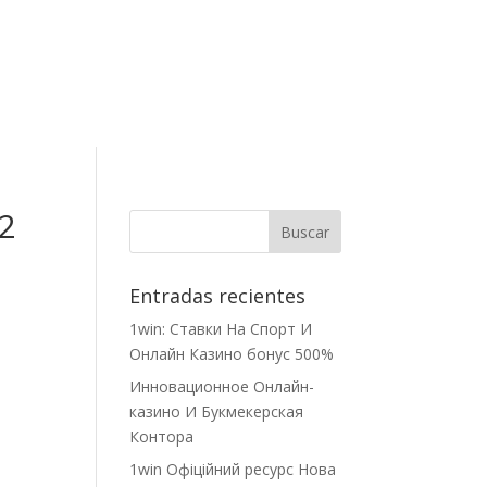
Contacto
.2
Entradas recientes
1win: Ставки На Cпорт И
Онлайн Казино бонус 500%
Инновационное Онлайн-
казино И Букмекерская
Контора
1win Офіційний ресурс Нова