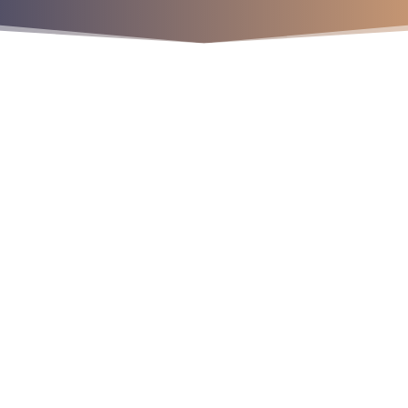
¡Crecemos juntos!
os
9
9
9
r
a