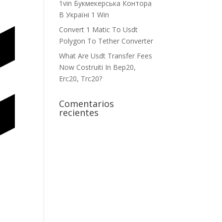
1vin Букмекерська Контора
В Україні 1 Win
Convert 1 Matic To Usdt
Polygon To Tether Converter
What Are Usdt Transfer Fees
Now Costruiti In Bep20,
Erc20, Trc20?
Comentarios
recientes